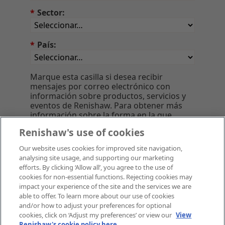
*
Sector:
*
País:
Marque esta casilla si desea recibir
mensajes por correo electrónico con
información sobre productos, servicios y
eventos de Renishaw. Para obtener más
información sobre la forma en la que
tratamos sus datos personales, consulte
Renishaw's use of cookies
nuestro
Aviso sobre privacidad
.
Our website uses cookies for improved site navigation,
analysing site usage, and supporting our marketing
efforts. By clicking ‘Allow all’, you agree to the use of
Enviar
cookies for non-essential functions. Rejecting cookies may
impact your experience of the site and the services we are
able to offer. To learn more about our use of cookies
and/or how to adjust your preferences for optional
cookies, click on ‘Adjust my preferences’ or view our
View
Renishaw's cookie policy here