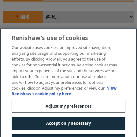
*
国名
Renishaw's use of cookies
産業
Our website uses cookies for improved site navigation,
analysing site usage, and supporting our marketing
efforts. By clicking ‘Allow all’, you agree to the use of
cookies for non-essential functions. Rejecting cookies may
impact your experience of the site and the services we are
配信設定を更新
able to offer. To learn more about our use of cookies
and/or how to adjust your preferences for optional
cookies, click on ‘Adjust my preferences’ or view our
View
Renishaw's cookie policy here
メールの配信を停止したい場合は、
こちら
をクリックしてくだ
Adjust my preferences
さい。
Accept only necessary
© 2001-
2026 Renishaw plc. 無断転載禁止。