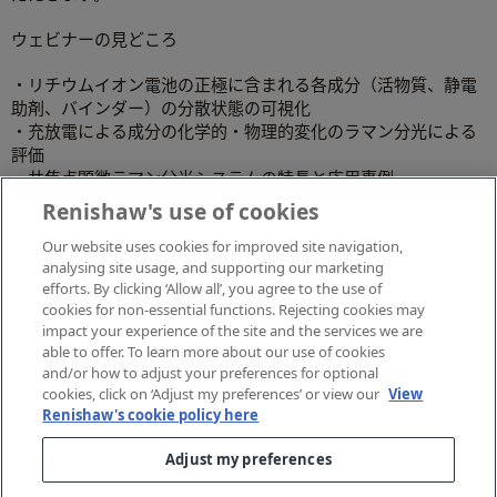
ウェビナーの見どころ
・リチウムイオン電池の正極に含まれる各成分（活物質、静電
助剤、バインダー）の分散状態の可視化
・充放電による成分の化学的・物理的変化のラマン分光による
評価
・共焦点顕微ラマン分光システムの特長と応用事例
Renishaw's use of cookies
Our website uses cookies for improved site navigation,
analysing site usage, and supporting our marketing
efforts. By clicking ‘Allow all’, you agree to the use of
cookies for non-essential functions. Rejecting cookies may
impact your experience of the site and the services we are
able to offer. To learn more about our use of cookies
and/or how to adjust your preferences for optional
cookies, click on ‘Adjust my preferences’ or view our
View
Renishaw's cookie policy here
Adjust my preferences